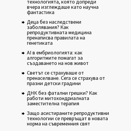
технологията, която допреди
вчера изглеждаше като научна
фантастика
Деца без наследствени
заболявания? Как
репродуктивната медицина
пренаписва правилата на
генетиката
AI в ембриологията: как
алгоритмите помагат за
създаването на нов живот
Светът се страхуваше от
пренаселване. Сега се страхува от
празни детски градини
ДНК без фатални грешки? Как
работи митохондриалната
заместителна терапия
Защо асистираните репродуктивни
технологии се превръщат в новата
норма на съвременния свят