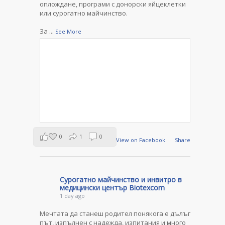
оплождане, програми с донорски яйцеклетки
или сурогатно майчинство.
За
...
See More
0
1
0
View on Facebook
·
Share
Сурогатно майчинство и инвитро в
медицински център Biotexcom
1 day ago
Мечтата да станеш родител понякога е дълъг
път, изпълнен с надежда, изпитания и много