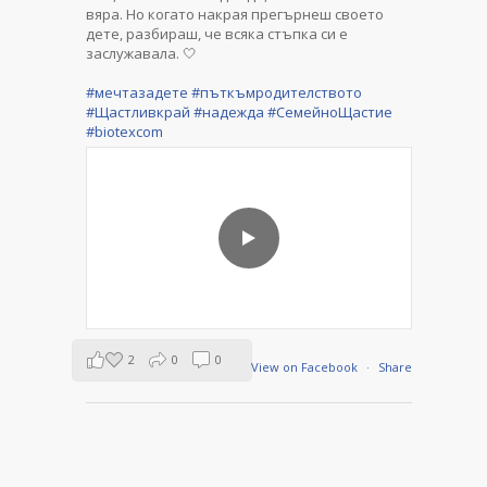
вяра. Но когато накрая прегърнеш своето
дете, разбираш, че всяка стъпка си е
заслужавала. 🤍
#мечтазадете
#пъткъмродителството
#Щастливкрай
#надежда
#СемейноЩастие
#biotexcom
2
0
0
View on Facebook
·
Share