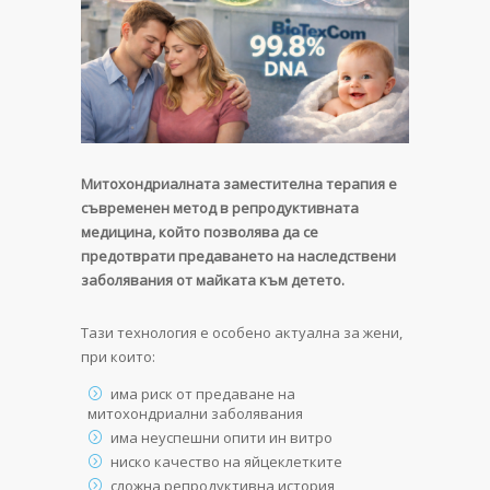
Митохондриалната заместителна терапия е
съвременен метод в репродуктивната
медицина, който позволява да се
предотврати предаването на наследствени
заболявания от майката към детето.
Тази технология е особено актуална за жени,
при които:
има риск от предаване на
митохондриални заболявания
има неуспешни опити ин витро
ниско качество на яйцеклетките
сложна репродуктивна история