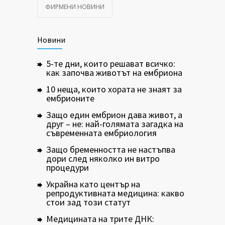
ФИРМЕНИ НОВИНИ
Новини
5-те дни, които решават всичко:
как започва животът на ембриона
10 неща, които хората не знаят за
ембрионите
Защо един ембрион дава живот, а
друг – не: най-голямата загадка на
съвременната ембриология
Защо бременността не настъпва
дори след няколко ин витро
процедури
Украйна като център на
репродуктивната медицина: какво
стои зад този статут
Медицината на трите ДНК: