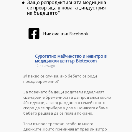
Защо репродуктивната медицина
се превръща в новата „индустрия
на бъдещето“
Ние сме във Facebook
Сурогатно майчинство и инвитро в
медицински център Biotexcom
12 hours ago
👶 Какво се случва, ако бебето се роди
преждевременно?
За повечето бъдещи родители идеалният
сценарий е бременността да продължи около
40 седмици, а след раждането семейството
скоро да се прибере у дома. Понякога обаче
бебето решава да се появи по-рано.
Този въпрос тревожи особено много
двойките, които преминават през ин витро