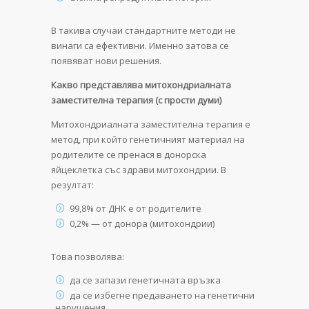
В такива случаи стандартните методи не
винаги са ефективни. Именно затова се
появяват нови решения.
Какво представлява митохондриалната
заместителна терапия (с прости думи)
Митохондриалната заместителна терапия е
метод, при който генетичният материал на
родителите се пренася в донорска
яйцеклетка със здрави митохондрии. В
резултат:
99,8% от ДНК е от родителите
0,2% — от донора (митохондрии)
Това позволява:
да се запази генетичната връзка
да се избегне предаването на генетични
нарушения