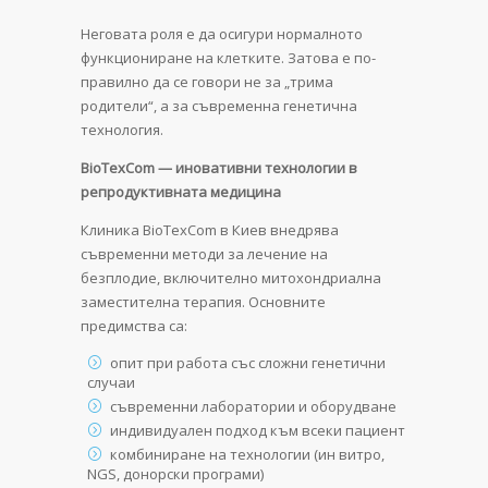
Неговата роля е да осигури нормалното
функциониране на клетките. Затова е по-
правилно да се говори не за „трима
родители“, а за съвременна генетична
технология.
BioTexCom — иновативни технологии в
репродуктивната медицина
Клиника BioTexCom в Киев внедрява
съвременни методи за лечение на
безплодие, включително митохондриална
заместителна терапия. Основните
предимства са:
опит при работа със сложни генетични
случаи
съвременни лаборатории и оборудване
индивидуален подход към всеки пациент
комбиниране на технологии (ин витро,
NGS, донорски програми)