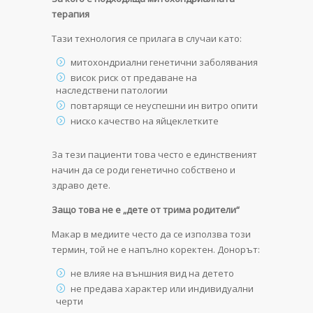
терапия
Тази технология се прилага в случаи като:
митохондриални генетични заболявания
висок риск от предаване на
наследствени патологии
повтарящи се неуспешни ин витро опити
ниско качество на яйцеклетките
За тези пациенти това често е единственият
начин да се роди генетично собствено и
здраво дете.
Защо това не е „дете от трима родители“
Макар в медиите често да се използва този
термин, той не е напълно коректен. Донорът:
не влияе на външния вид на детето
не предава характер или индивидуални
черти