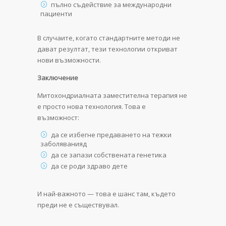
пълно съдействие за международни
пациенти
В случаите, когато стандартните методи не
дават резултат, тези технологии откриват
нови възможности.
Заключение
Митохондриалната заместителна терапия не
е просто нова технология. Това е
възможност:
да се избегне предаването на тежки
заболяванияд
да се запази собствената генетика
да се роди здраво дете
И най-важното — това е шанс там, където
преди не е съществувал.