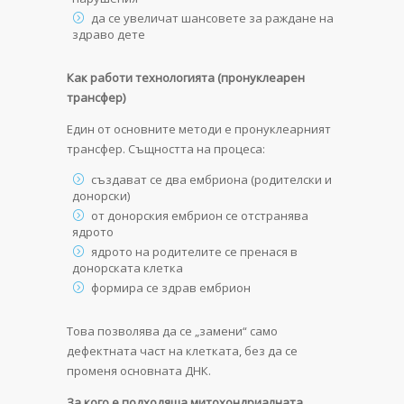
да се увеличат шансовете за раждане на
здраво дете
Как работи технологията (пронуклеарен
трансфер)
Един от основните методи е пронуклеарният
трансфер. Същността на процеса:
създават се два ембриона (родителски и
донорски)
от донорския ембрион се отстранява
ядрото
ядрото на родителите се пренася в
донорската клетка
формира се здрав ембрион
Това позволява да се „замени“ само
дефектната част на клетката, без да се
променя основната ДНК.
За кого е подходяща митохондриалната